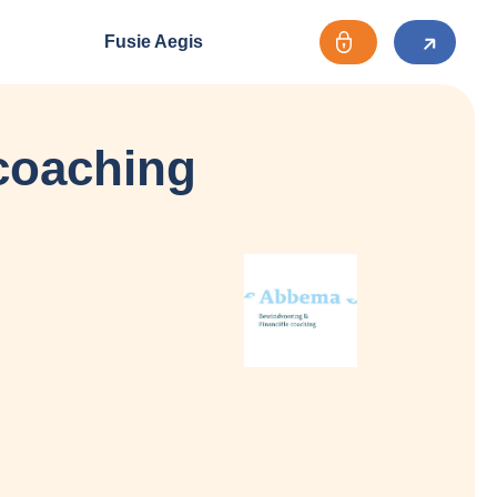
Fusie Aegis
coaching