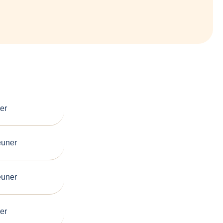
er
euner
euner
er