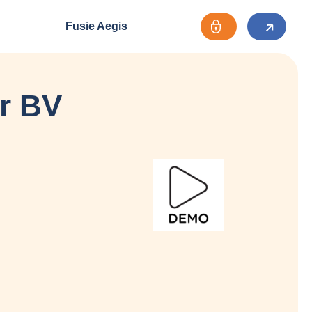
Fusie Aegis
r BV