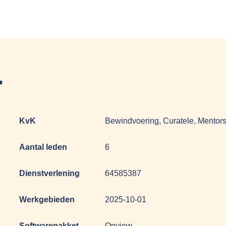
.
KvK
Bewindvoering, Curatele, Mentor
Aantal leden
6
Dienstverlening
64585387
Werkgebieden
2025-10-01
Softwarepakket
Onview