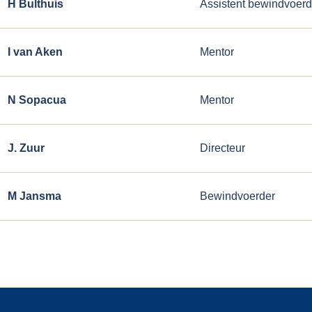
H Bulthuis
Assistent bewindvoerd
I van Aken
Mentor
N Sopacua
Mentor
J. Zuur
Directeur
M Jansma
Bewindvoerder