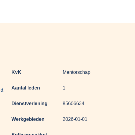
KvK
Mentorschap
Aantal leden
1
nd,
Dienstverlening
85606634
Werkgebieden
2026-01-01
Softwarepakket
-