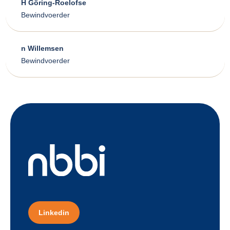
H Göring-Roelofse
Bewindvoerder
n Willemsen
Bewindvoerder
Linkedin