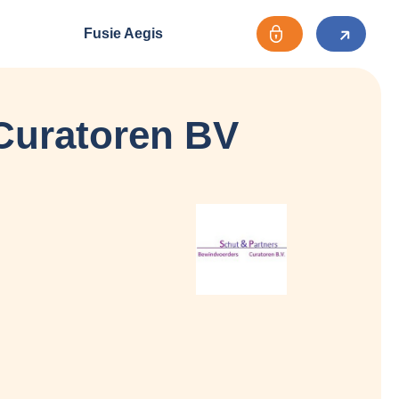
Fusie Aegis
Curatoren BV